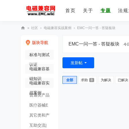
首页
关于
专题
法规
»
社区
›
电磁兼容实战案例
›
EMC一问一答 - 答疑板块
E
版块导航
EMC一问一答 - 答疑板块
M
今
C
标准与测试
技
发新帖
认证
电磁兼容基
术
社
础知识
全部
求助
8
为解决
已解决
电磁兼容实
区
战案例
普通类产品
EMC整改
医疗器械E
MC整改
其它类和产
品EMC整
互助交流|