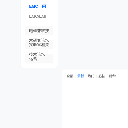
改
经验心得|
EMC一问
手法思维|
一答 - 答疑
EMC/EMI
板块
仿真设计
电磁兼容技
术研究论坛
实验室相关
技术论坛
运营
全部
|
最新
|
热门
|
热帖
|
精华