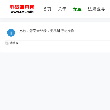
首页
关于
专题
法规业界
抱歉，您尚未登录，无法进行此操作
请稍候……