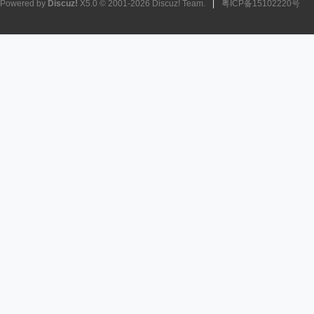
Powered by
Discuz!
X5.0
© 2001-2026
Discuz! Team
.
|
粤ICP备15102220号