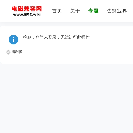
首页
关于
专题
法规业界
抱歉，您尚未登录，无法进行此操作
请稍候……