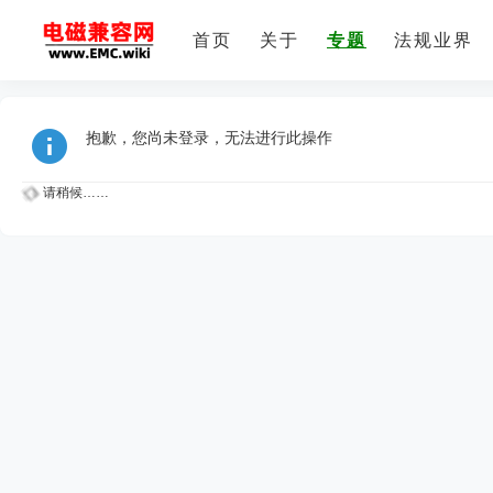
首页
关于
专题
法规业界
抱歉，您尚未登录，无法进行此操作
请稍候……