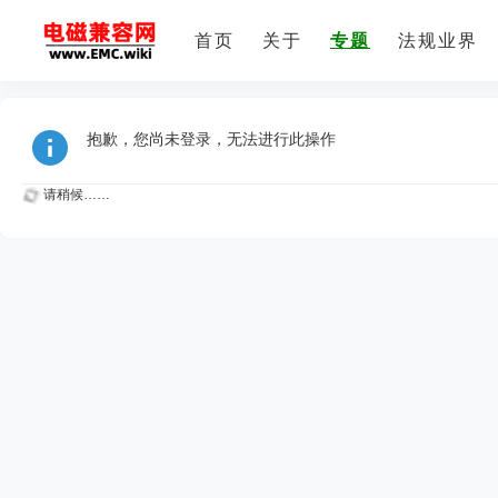
首页
关于
专题
法规业界
抱歉，您尚未登录，无法进行此操作
请稍候……