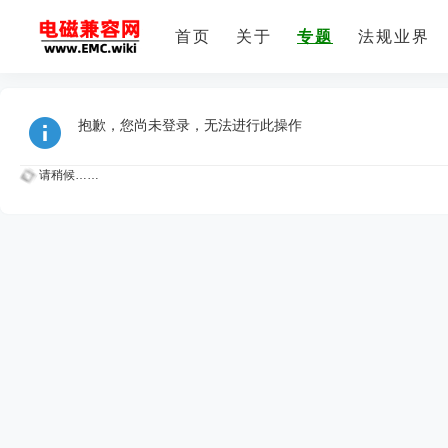
首页
关于
专题
法规业界
抱歉，您尚未登录，无法进行此操作
请稍候……