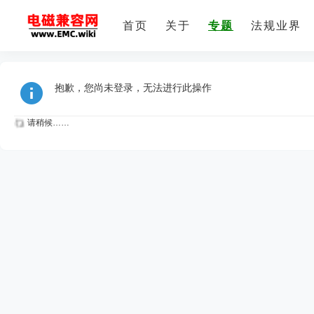
首页
关于
专题
法规业界
抱歉，您尚未登录，无法进行此操作
请稍候……