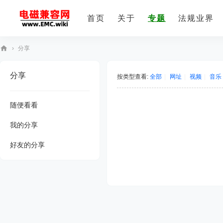
首页
关于
专题
法规业界
›
分享
E
分享
M
按类型查看:
全部
|
网址
|
视频
|
音乐
C
随便看看
技
术
我的分享
社
好友的分享
区