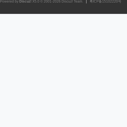
Powered by
Discuz!
X5.0
© 2001-2026
Discuz! Team
.
|
粤ICP备15102220号