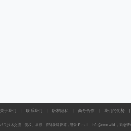
关于我们
联系我们
版权隐私
商务合作
我们的优势
|
|
|
|
|
相关技术交流、侵权、举报、投诉及建议等，请发 E-mail：info@emc.wiki ，紧急请电话