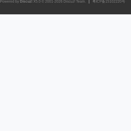
Powered by
Discuz!
X5.0
© 2001-2026
Discuz! Team
.
|
粤ICP备15102220号