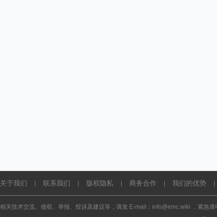
关于我们
联系我们
版权隐私
商务合作
我们的优势
|
|
|
|
|
相关技术交流、侵权、举报、投诉及建议等，请发 E-mail：info@emc.wiki ，紧急请电话