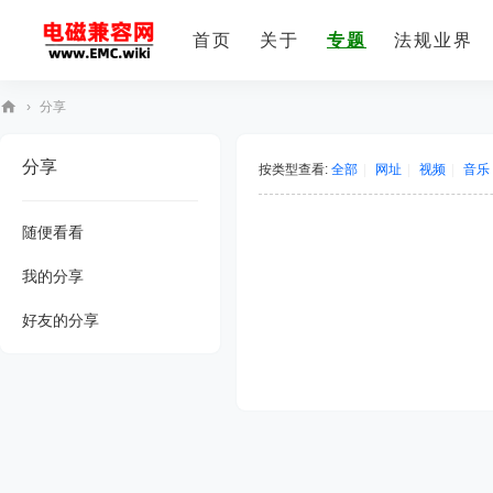
首页
关于
专题
法规业界
›
分享
E
分享
M
按类型查看:
全部
|
网址
|
视频
|
音乐
C
随便看看
技
术
我的分享
社
好友的分享
区