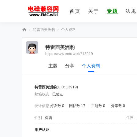
首页
关于
专题
法规
›
特雷西美洲豹
›
个人资料
E
特雷西美洲豹
M
https://www.emc.wiki/?13919
C
技
主题
分享
个人资料
术
社
特雷西美洲豹
(UID: 13919)
区
邮箱状态
已验证
统计信息
好友数 0
|
回帖数 17
|
主题数 0
|
分享数 0
性别
保密
生日
用户认证