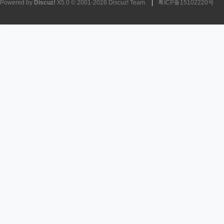
Powered by
Discuz!
X5.0
© 2001-2026
Discuz! Team
.
|
粤ICP备15102220号