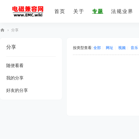
首页
关于
专题
法规业界
›
分享
E
分享
M
按类型查看:
全部
|
网址
|
视频
|
音乐
C
随便看看
技
术
我的分享
社
好友的分享
区