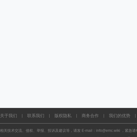
关于我们
联系我们
版权隐私
商务合作
我们的优势
|
|
|
|
|
相关技术交流、侵权、举报、投诉及建议等，请发 E-mail：info@emc.wiki ，紧急请电话