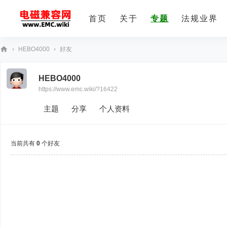
首页
关于
专题
法规业界
›
HEBO4000
›
好友
E
HEBO4000
M
https://www.emc.wiki/?16422
C
技
主题
分享
个人资料
术
社
当前共有
0
个好友
区