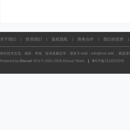
关于我们
联系我们
版权隐私
商务合作
我们的优势
|
|
|
|
|
相关技术交流、侵权、举报、投诉及建议等，请发 E-mail：info@emc.wiki ，紧急请电话
Powered by
Discuz!
X5.0
© 2001-2026
Discuz! Team
.
|
粤ICP备15102220号