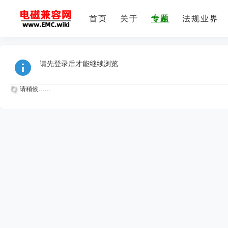
首页
关于
专题
法规业界
请先登录后才能继续浏览
请稍候……