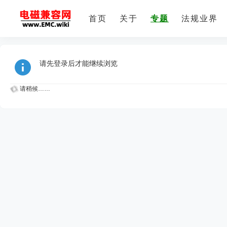
首页
关于
专题
法规业界
请先登录后才能继续浏览
请稍候……