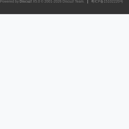
Powered by
Discuz!
X5.0
© 2001-2026
Discuz! Team
.
|
粤ICP备15102220号