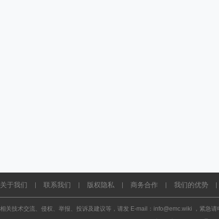
关于我们
联系我们
版权隐私
商务合作
我们的优势
|
|
|
|
|
相关技术交流、侵权、举报、投诉及建议等，请发 E-mail：info@emc.wiki ，紧急请电话