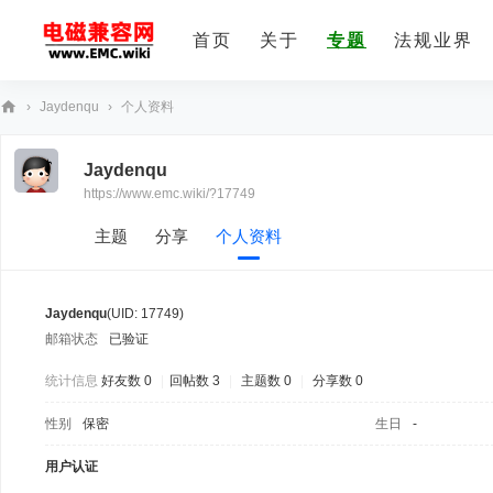
首页
关于
专题
法规业界
›
Jaydenqu
›
个人资料
E
Jaydenqu
M
https://www.emc.wiki/?17749
C
技
主题
分享
个人资料
术
社
Jaydenqu
(UID: 17749)
区
邮箱状态
已验证
统计信息
好友数 0
|
回帖数 3
|
主题数 0
|
分享数 0
性别
保密
生日
-
用户认证