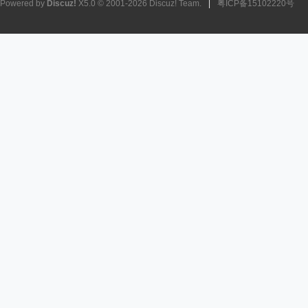
Powered by
Discuz!
X5.0
© 2001-2026
Discuz! Team
.
|
粤ICP备15102220号