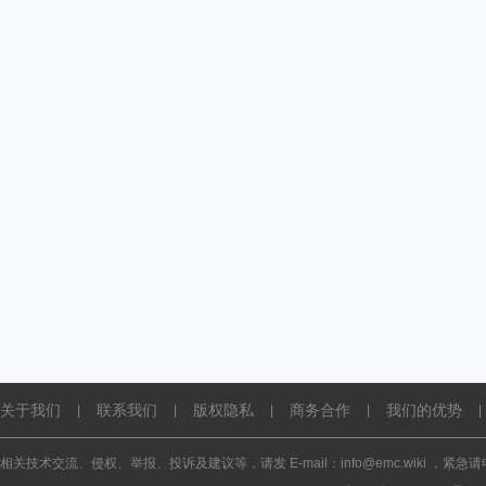
关于我们
联系我们
版权隐私
商务合作
我们的优势
|
|
|
|
|
相关技术交流、侵权、举报、投诉及建议等，请发 E-mail：info@emc.wiki ，紧急请电话