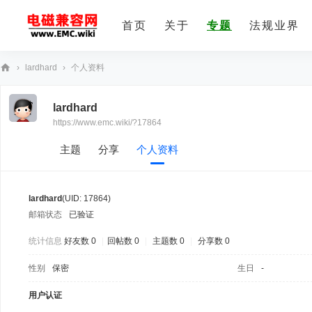
首页
关于
专题
法规业界
›
lardhard
›
个人资料
E
lardhard
M
https://www.emc.wiki/?17864
C
技
主题
分享
个人资料
术
社
lardhard
(UID: 17864)
区
邮箱状态
已验证
统计信息
好友数 0
|
回帖数 0
|
主题数 0
|
分享数 0
性别
保密
生日
-
用户认证