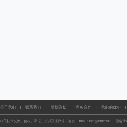
关于我们
联系我们
版权隐私
商务合作
我们的优势
|
|
|
|
|
相关技术交流、侵权、举报、投诉及建议等，请发 E-mail：info@emc.wiki ，紧急请电话