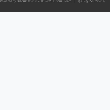
Powered by
Discuz!
X5.0
© 2001-2026
Discuz! Team
.
|
粤ICP备15102220号