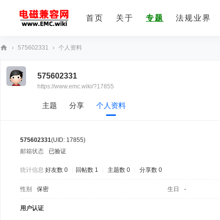
首页
关于
专题
法规业界
›
575602331
›
个人资料
E
575602331
M
https://www.emc.wiki/?17855
C
技
主题
分享
个人资料
术
社
575602331
(UID: 17855)
区
邮箱状态
已验证
统计信息
好友数 0
|
回帖数 1
|
主题数 0
|
分享数 0
性别
保密
生日
-
用户认证