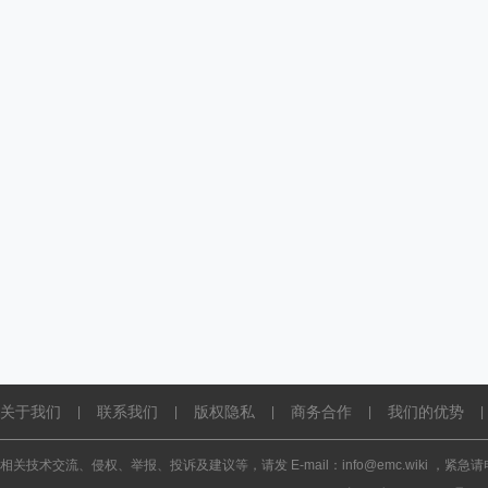
关于我们
联系我们
版权隐私
商务合作
我们的优势
|
|
|
|
|
相关技术交流、侵权、举报、投诉及建议等，请发 E-mail：info@emc.wiki ，紧急请电话