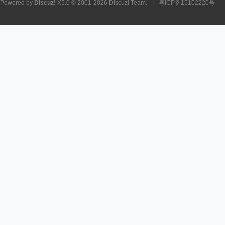
Powered by
Discuz!
X5.0
© 2001-2026
Discuz! Team
.
|
粤ICP备15102220号