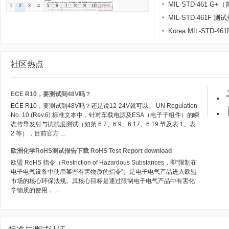
MIL-STD-461 G+
1
2
3
4
5
6
7
8
9
10
MIL-STD-461F 测
Korea MIL-STD-461F 
社区热点
·
ECE R10，要测试到48V吗？
ECE R10，要测试到48V吗？还是说12-24V就可以。 UN Regulation
·
No. 10 (Rev.6) 标准文本中，针对车载电源及ESA（电子子组件）的瞬
态传导发射与抗扰度测试（如第 6.7、6.9、6.17、6.19 节及表 1、表
2 等），目前官方 ...
欧洲化学RoHS测试报告下载 RoHS Test Report download
欧盟 RoHS 指令（Restriction of Hazardous Substances，即“限制在
电子电气设备中使用某些有害物质的指令”）是电子电气产品进入欧盟
市场的核心环保法规。其核心目标是通过限制电子电气产品中有害化
学物质的使用， ...