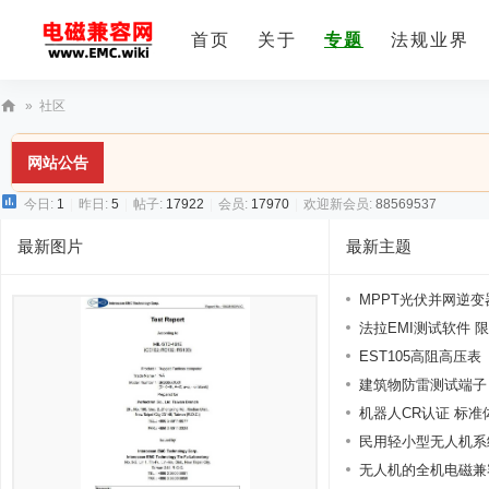
首页
关于
专题
法规业界
»
社区
E
网站公告
M
C
今日:
1
|
昨日:
5
|
帖子:
17922
|
会员:
17970
|
欢迎新会员:
88569537
技
最新图片
最新主题
术
社
MPPT光伏并网逆变
区
法拉EMI测试软件 限值表
EST105高阻高压表
建筑物防雷测试端子
机器人CR认证 标准
民用轻小型无人机系统
无人机的全机电磁兼