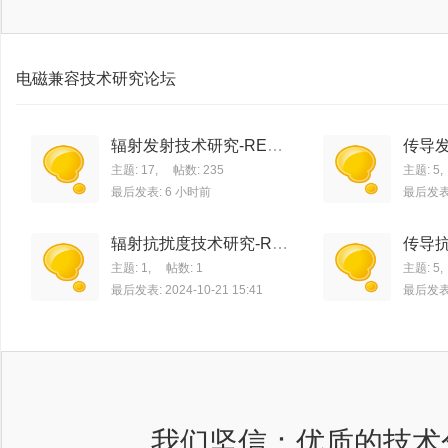
电磁兼容技术研究论坛
辐射发射技术研究-RE
传导发
（Radiation Emission）
（Cond
主题: 17
,
帖数: 235
主题: 5
,
(1)
n）
最后发表:
6 小时前
最后发表: 
辐射抗扰度技术研究-RS
传导抗
（Radiation Susceptibilit
（Cond
主题: 1
,
帖数: 1
主题: 5
,
y/Immunity）
ity/I
最后发表: 2024-10-21 15:41
最后发表: 
我们坚信：优质的技术