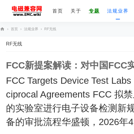
首页
关于
专题
法规业界
›
首页
›
法规业界
›
RF无线
E
RF无线
M
C
FCC新提案解读：对中国FC
技
术
FCC Targets Device Test Labs 
社
区
ciprocal Agreements 
的实验室进行电子设备检测新规
备的审批流程华盛顿，2026年4月3