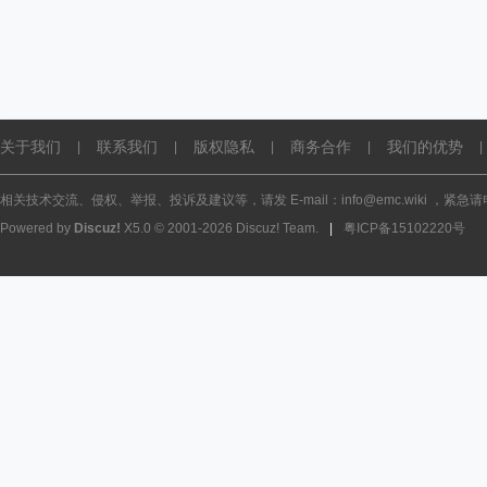
关于我们
联系我们
版权隐私
商务合作
我们的优势
|
|
|
|
|
相关技术交流、侵权、举报、投诉及建议等，请发 E-mail：info@emc.wiki ，紧急请电话
Powered by
Discuz!
X5.0
© 2001-2026
Discuz! Team
.
|
粤ICP备15102220号