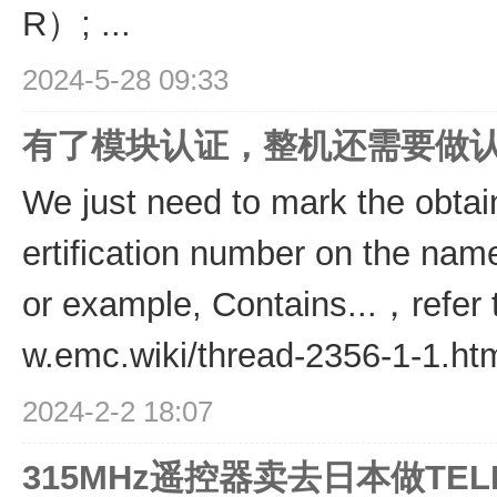
R）; ...
2024-5-28 09:33
有了模块认证，整机还需要做认证吗？ 
We just need to mark the obtai
ertification number on the name
or example, Contains...，refer t
w.emc.wiki/thread-2356-1-1.html
2024-2-2 18:07
315MHz遥控器卖去日本做T