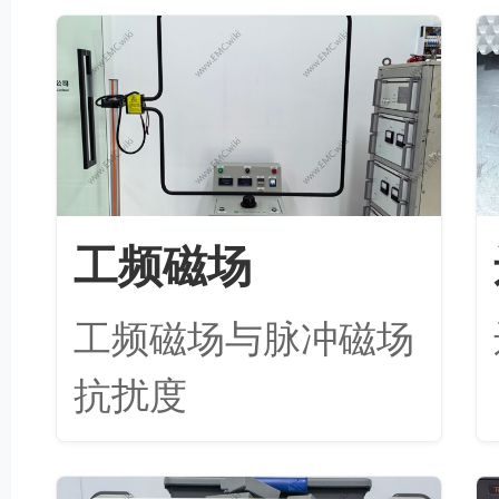
工频磁场
工频磁场与脉冲磁场
抗扰度