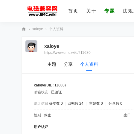
首页
关于
专题
法规
›
xaioye
›
个人资料
E
xaioye
M
https://www.emc.wiki/?11680
C
技
主题
分享
个人资料
术
社
xaioye
(UID: 11680)
区
邮箱状态
已验证
统计信息
好友数 0
|
回帖数 24
|
主题数 0
|
分享数 0
性别
保密
生日
用户认证