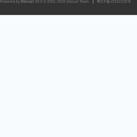
Powered by
Discuz!
X5.0
© 2001-2026
Discuz! Team
.
|
粤ICP备15102220号