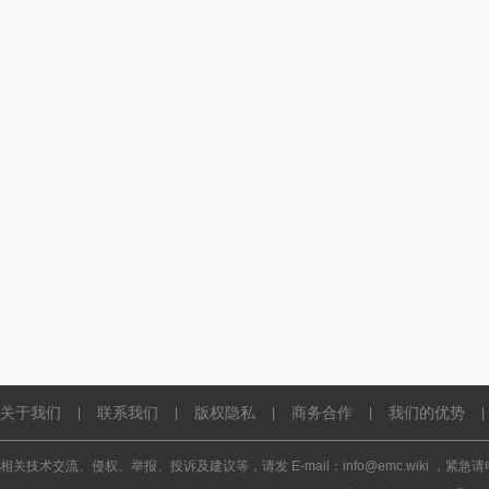
关于我们
联系我们
版权隐私
商务合作
我们的优势
|
|
|
|
|
相关技术交流、侵权、举报、投诉及建议等，请发 E-mail：info@emc.wiki ，紧急请电话