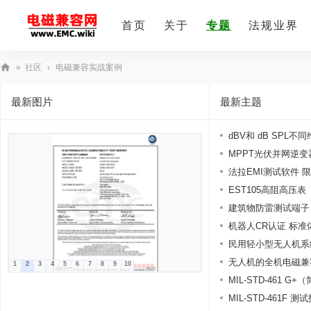
首页
关于
专题
法规业界
»
社区
›
电磁兼容实战案例
E
最新图片
最新主题
M
C
dBV和 dB SPL不
技
MPPT光伏并网逆变
术
法拉EMI测试软件 限值表
社
EST105高阻高压表
区
建筑物防雷测试端子
机器人CR认证 标准
民用轻小型无人机系统
无人机的全机电磁兼
1
2
3
4
5
6
7
8
9
10
MIL-STD-461 G+
MIL-STD-461F 测