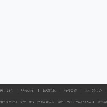
关于我们
联系我们
版权隐私
商务合作
我们的优势
|
|
|
|
|
相关技术交流、侵权、举报、投诉及建议等，请发 E-mail：info@emc.wiki ，紧急请电话