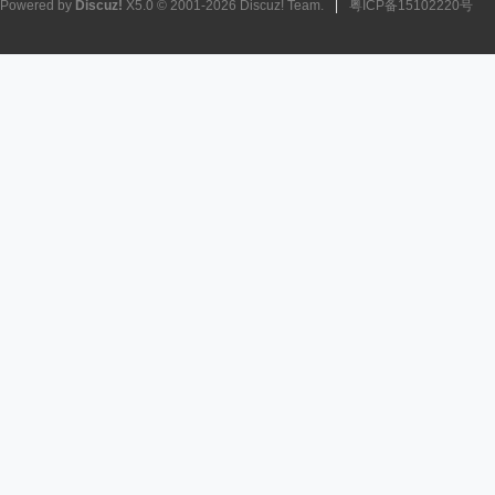
Powered by
Discuz!
X5.0
© 2001-2026
Discuz! Team
.
|
粤ICP备15102220号