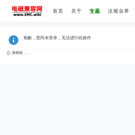
首页
关于
专题
法规业界
抱歉，您尚未登录，无法进行此操作
请稍候……