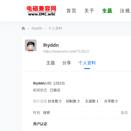
首页
关于
专题
法规
›
lhyddn
›
个人资料
E
lhyddn
M
https://www.emc.wiki/?12623
C
技
主题
分享
个人资料
术
社
lhyddn
(UID: 12623)
区
邮箱状态
已验证
统计信息
好友数 0
|
回帖数 3
|
主题数 1
|
分享数 0
性别
保密
生日
用户认证