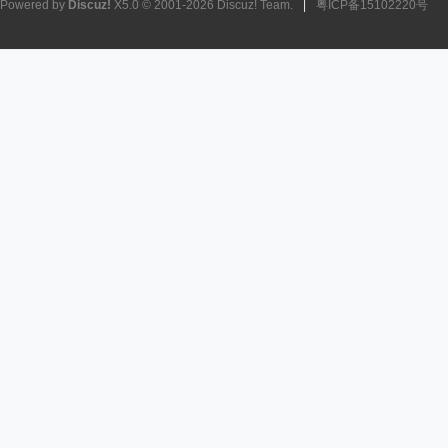
Powered by
Discuz!
X5.0
© 2001-2026
Discuz! Team
.
|
粤ICP备15102220号