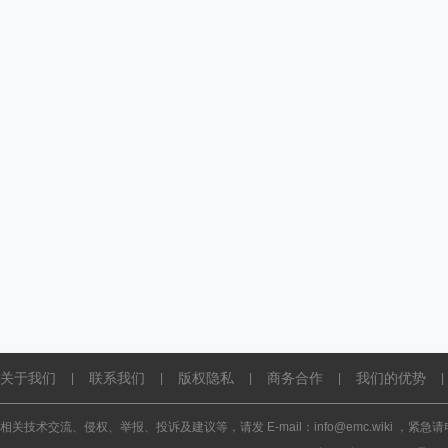
关于我们
联系我们
版权隐私
商务合作
我们的优势
|
|
|
|
|
相关技术交流、侵权、举报、投诉及建议等，请发 E-mail：info@emc.wiki ，紧急请电话