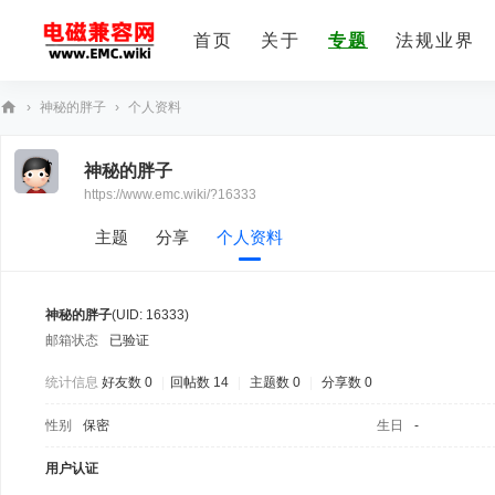
首页
关于
专题
法规业界
›
神秘的胖子
›
个人资料
E
神秘的胖子
M
https://www.emc.wiki/?16333
C
技
主题
分享
个人资料
术
社
神秘的胖子
(UID: 16333)
区
邮箱状态
已验证
统计信息
好友数 0
|
回帖数 14
|
主题数 0
|
分享数 0
性别
保密
生日
-
用户认证