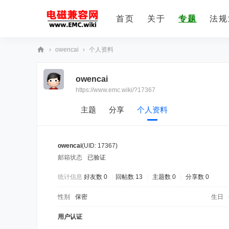
首页
关于
专题
法规
›
owencai
›
个人资料
E
owencai
M
https://www.emc.wiki/?17367
C
技
主题
分享
个人资料
术
社
owencai
(UID: 17367)
区
邮箱状态
已验证
统计信息
好友数 0
|
回帖数 13
|
主题数 0
|
分享数 0
性别
保密
生日
用户认证