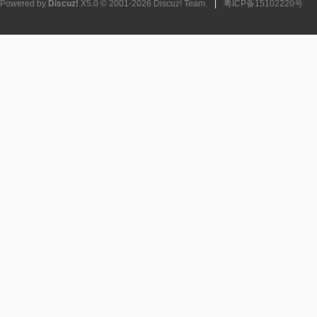
Powered by
Discuz!
X5.0
© 2001-2026
Discuz! Team
.
|
粤ICP备15102220号