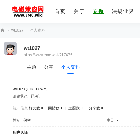
首页
关于
专题
法规业界
›
wt1027
›
个人资料
E
wt1027
M
https://www.emc.wiki/?17675
C
技
主题
分享
个人资料
术
社
wt1027
(UID: 17675)
区
邮箱状态
已验证
统计信息
好友数 0
|
回帖数 1
|
主题数 0
|
分享数 0
性别
保密
生日
-
用户认证