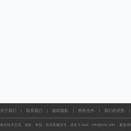
关于我们
联系我们
版权隐私
商务合作
我们的优势
|
|
|
|
|
相关技术交流、侵权、举报、投诉及建议等，请发 E-mail：info@emc.wiki ，紧急请电话