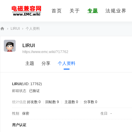
首页
关于
专题
法规业界
›
LIRUI
›
个人资料
E
LIRUI
M
https://www.emc.wiki/?17762
C
技
主题
分享
个人资料
术
社
LIRUI
(UID: 17762)
区
邮箱状态
已验证
统计信息
好友数 0
|
回帖数 9
|
主题数 0
|
分享数 0
性别
保密
生日
-
用户认证