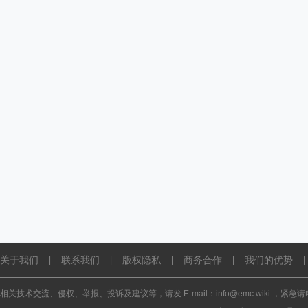
关于我们
联系我们
版权隐私
商务合作
我们的优势
|
|
|
|
|
相关技术交流、侵权、举报、投诉及建议等，请发 E-mail：info@emc.wiki ，紧急请电话