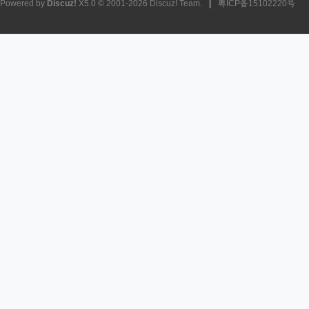
Powered by
Discuz!
X5.0
© 2001-2026
Discuz! Team
.
|
粤ICP备15102220号