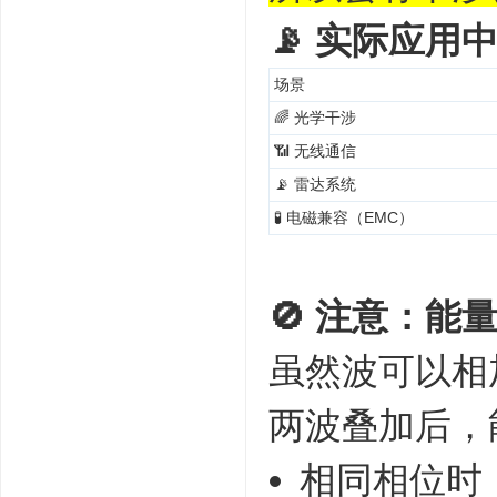
📡 实际应
场景
🌈 光学干涉
📶 无线通信
📡 雷达系统
🧪 电磁兼容（EMC）
🚫 注意：
虽然波可以相
两波叠加后，
相同相位时