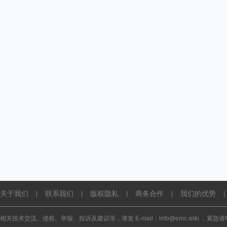
关于我们
联系我们
版权隐私
商务合作
我们的优势
|
|
|
|
|
相关技术交流、侵权、举报、投诉及建议等，请发 E-mail：info@emc.wiki ，紧急请电话