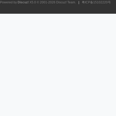
Powered by
Discuz!
X5.0
© 2001-2026
Discuz! Team
.
|
粤ICP备15102220号