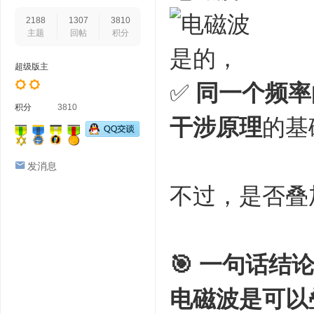
2188
1307
3810
主题
回帖
积分
是的，
超级版主
✅
同一个频率
积分
3810
干涉原理
的基
发消息
不过，是否叠
🎯 一句话结
电磁波是可以