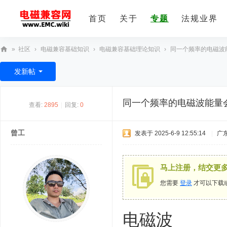
首页
关于
专题
法规业界
»
社区
›
电磁兼容基础知识
›
电磁兼容基础理论知识
›
同一个频率的电磁波
E
发新帖
M
C
同一个频率的电磁波能量
查看:
2895
|
回复:
0
技
术
曾工
发表于 2025-6-9 12:55:14
|
广
社
区
马上注册，结交更
您需要
登录
才可以下载
电磁波