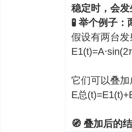
稳定时，会发
🧪 举个例子：
假设有两台发射
E1​(t)=A⋅sin(2
它们可以叠加
E总​(t)=E1​(t)+E
🧭 叠加后的