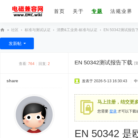
首页
关于
专题
法规业界
»
社区
›
标准与测试认证
›
消费&工业类-标准与认证
›
EN 50342测试报告
E
发新帖
M
C
EN 50342测试报告下载
[
查看:
764
|
回复:
2
技
术
share
发表于 2026-5-13 16:30:43
|
中
社
区
马上注册，结交更
您需要
登录
才可以下载
EN 5034