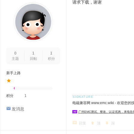
请求下载，谢谢
0
1
1
主题
回帖
积分
新手上路
积分
1
电磁兼容网 www.emc.wiki - 欢迎您
发消息
广州EMC测试、整改、认证优惠，来电告
回复
顶
踩