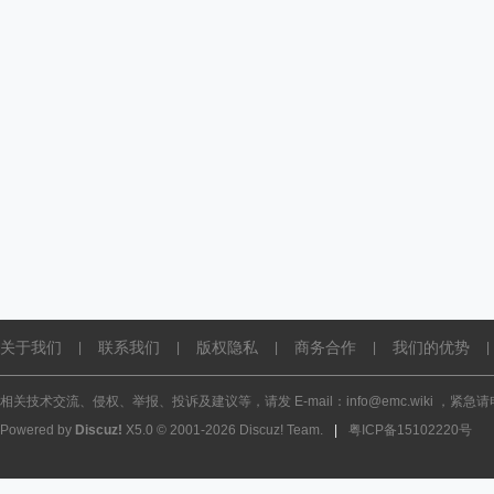
关于我们
联系我们
版权隐私
商务合作
我们的优势
|
|
|
|
|
相关技术交流、侵权、举报、投诉及建议等，请发 E-mail：info@emc.wiki ，紧急请电话
Powered by
Discuz!
X5.0
© 2001-2026
Discuz! Team
.
|
粤ICP备15102220号