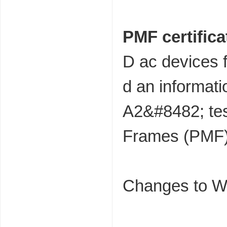
PMF certific
D ac devices 
d an informa
A2&#8482; tes
Frames (PMF)
Changes to W