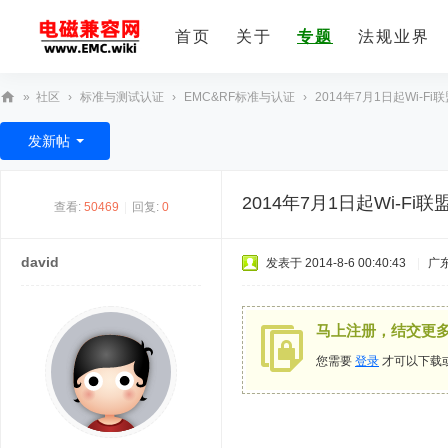
首页
关于
专题
法规业界
»
社区
›
标准与测试认证
›
EMC&RF标准与认证
›
2014年7月1日起Wi-F
E
发新帖
M
C
2014年7月1日起Wi-Fi
查看:
50469
|
回复:
0
技
术
david
发表于 2014-8-6 00:40:43
|
广
社
区
马上注册，结交更
您需要
登录
才可以下载