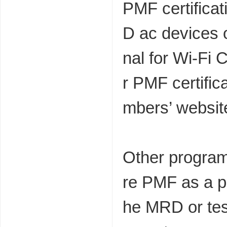
PMF certifica
D ac devices o
nal for Wi-Fi
r PMF certific
mbers’ website
Other program
re PMF as a pr
he MRD or test