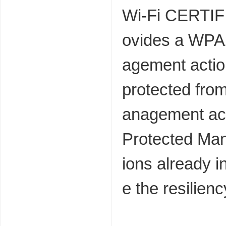
Wi-Fi CERTIF
ovides a WPA2-
agement actio
protected fro
anagement act
Protected Ma
ions already 
e the resilienc