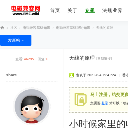
首页
关于
专题
法规业界
»
社区
›
电磁兼容基础知识
›
电磁兼容基础理论知识
›
天线的原理
E
发新帖
M
C
天线的原理
[复制链接]
查看:
46295
|
回复:
0
技
术
share
发表于 2021-8-4 19:41:24
|
香
社
区
马上注册，结交更
您需要
登录
才可以下载
小时候家里的