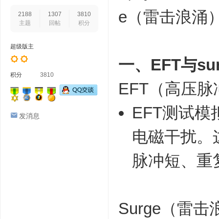
e（雷击浪涌
2188
1307
3810
主题
回帖
积分
超级版主
一、EFT与s
积分
3810
EFT（高压
EFT测试
发消息
电磁干扰。
脉冲短、重
Surge（雷