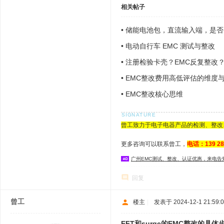
相关帖子
•
储能电池包，直流输入端，是否需
•
电动自行车 EMC 测试与整改
•
注册检验卡壳？EMC反复整改
械企业提速上市！
•
EMC整改费用高低评估的维度
•
EMC整改核心思维
曾工致力于电子电器产品的检测、整改
更多咨询可以联系曾工，
电话：139 2
广州EMC测试、整改、认证优惠，来电告
回复
曾工
楼主
|
发表于 2024-12-1 21:59:
EFT和surge的EMC整改的具