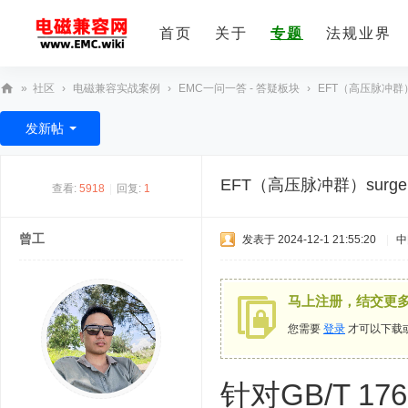
首页
关于
专题
法规业界
»
社区
›
电磁兼容实战案例
›
EMC一问一答 - 答疑板块
›
EFT（高压脉冲群）
E
发新帖
M
C
EFT（高压脉冲群）sur
查看:
5918
|
回复:
1
技
术
曾工
发表于 2024-12-1 21:55:20
|
中
社
区
马上注册，结交更
您需要
登录
才可以下载
针对GB/T 17