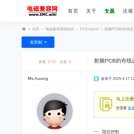
首页
关于
专题
法规
»
社区
›
电磁兼容基础知识
›
PCB layout
›
射频PCB的布线设
E
发新帖
M
C
射频PCB的布线
查看:
2715
|
回复:
0
技
术
Ms.huang
发表于 2025-4-17 12
社
区
马上注册
您需要
登
一、阻抗控制