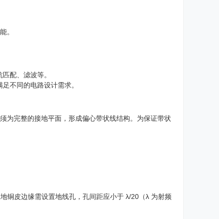
功能。
抗匹配、滤波等。
满足不同的电路设计需求。
必须为完整的接地平面，形成偏心带状线结构。为保证带状
铜皮边缘需设置地线孔，孔间距应小于 λ/20（λ 为射频
。