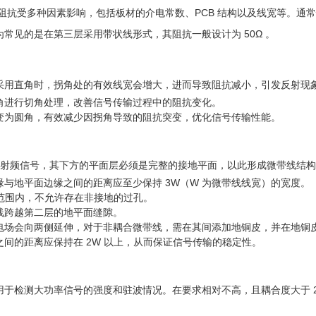
线的阻抗受多种因素影响，包括板材的介电常数、PCB 结构以及线宽等。
常见的是在第三层采用带状线形式，其阻抗一般设计为 50Ω 。
采用直角时，拐角处的有效线宽会增大，进而导致阻抗减小，引发反射现
角进行切角处理，改善信号传输过程中的阻抗变化。
变为圆角，有效减少因拐角导致的阻抗突变，优化信号传输性能。
顶层走射频信号，其下方的平面层必须是完整的接地平面，以此形成微带线结
缘与地平面边缘之间的距离应至少保持 3W（W 为微带线线宽）的宽度。
度范围内，不允许存在非接地的过孔。
线跨越第二层的地平面缝隙。
电场会向两侧延伸，对于非耦合微带线，需在其间添加地铜皮，并在地铜
间的距离应保持在 2W 以上，从而保证信号传输的稳定性。
于检测大功率信号的强度和驻波情况。在要求相对不高，且耦合度大于 20