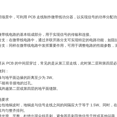
场景中，可利用 PCB 走线制作微带线功分器，以实现信号的功率分配
微带线电路的基本组成部分，用于实现信号的传输和连接。
分支：在微带线电路中，通过并联开路分支可实现特定的电路功能，如阻
分支：同样在微带线电路中发挥重要作用，可用于调整电路的性能参数，
要从 PCB 的中间层穿过，常见的是从第三层走线，此时第二层和第四层
做到：
缘与地平面边缘的距离至少为 3W。
，不能有非接地的过孔。
线跨越第二层或第四层的地平面缝隙。
地要求
包地铜皮时，地铜皮与信号走线之间的间隔应大于等于 1.5W。同时，在地
且均匀整齐排列。
持光滑、平整，杜绝出现尖锐毛刺，避免因毛刺导致信号干扰或其他问题