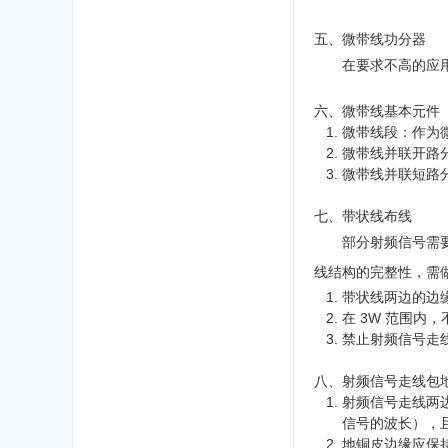
五、微带线功分器
在要求不高的应用
六、微带线基本元件
微带线段：作为
微带线并联开路
微带线并联短路
七、带状线布线
部分射频信号需
线结构的完整性，需
带状线两边的边
在 3W 范围内
禁止射频信号走
八、射频信号走线包
射频信号走线两边
信号的波长），
地铜皮边缘应保