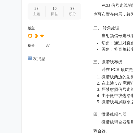
PCB 信号走
27
10
37
主题
回帖
积分
也可布置在内层，较为
二、 转角处理
版主
当射频信号走线
切角：通过对直
积分
37
圆角：将直角转
发消息
三、微带线布线
若在 PCB 
微带线两边的边
在上述 3W 宽
严禁射频信号走
由于微带线边沿
微带线与屏蔽壁之
四、微带线耦合器
微带线耦合器常用
耦合器。