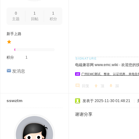
0
1
1
主题
回帖
积分
新手上路
积分
1
电磁兼容网 www.emc.wiki - 欢迎您
发消息
广州EMC测试、整改、认证优惠，来电告
回复
顶
踩
sswztm
发表于 2025-11-30 01:48:21
|
谢谢分享