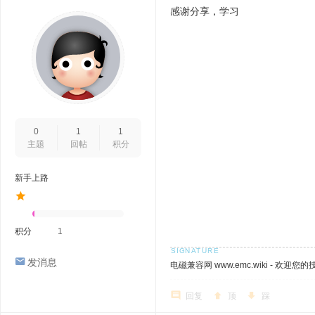
感谢分享，学习
0
1
1
主题
回帖
积分
新手上路
积分
1
发消息
电磁兼容网 www.emc.wiki - 欢迎您
回复
顶
踩