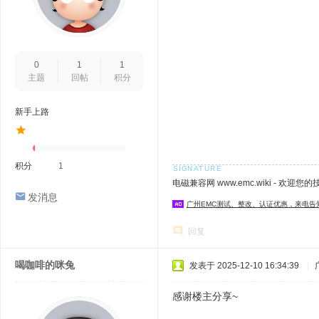
0
1
1
主题
回帖
积分
新手上路
积分
1
电磁兼容网 www.emc.wiki - 欢迎您
发消息
广州EMC测试、整改、认证优惠，来电告
回复
喝咖啡的咪兔
发表于 2025-12-10 16:34:39
|
感谢楼主分享~