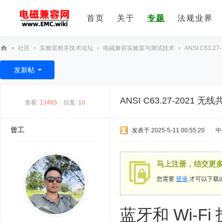
首页
关于
专题
法规业界
»
社区
›
实验室相关技术论坛
›
电磁兼容实验室与测试技术
›
ANSI C63.
E
发新帖
M
C
ANSI C63.27-2021
查看:
13463
|
回复:
10
技
术
曾工
发表于 2025-5-11 00:55:20
|
中
社
区
马上注册，结交更
您需要
登录
才可以下载
蓝牙和 Wi-