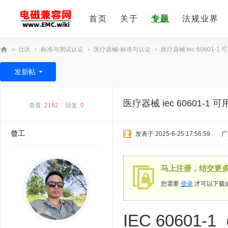
首页
关于
专题
法规业界
»
社区
›
标准与测试认证
›
医疗器械-标准与认证
›
医疗器械 iec 60601-
E
发新帖
M
C
医疗器械 iec 6060
查看:
2162
|
回复:
0
技
术
曾工
发表于 2025-6-25 17:56:59
|
广
社
区
马上注册，结交更
您需要
登录
才可以下载
IEC 6060