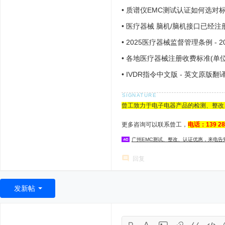
•
质谱仪EMC测试认证如何选对
•
医疗器械 脑机/脑机接口已经注册成
•
2025医疗器械监督管理条例 - 2
•
各地医疗器械注册收费标准(单位
•
IVDR指令中文版 - 英文原版翻译
746
曾工致力于电子电器产品的检测、整改
更多咨询可以联系曾工，
电话：139 2
广州EMC测试、整改、认证优惠，来电告
回复
发新帖