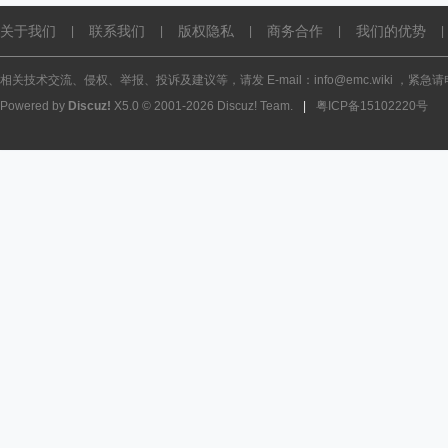
关于我们
联系我们
版权隐私
商务合作
我们的优势
|
|
|
|
|
相关技术交流、侵权、举报、投诉及建议等，请发 E-mail：info@emc.wiki ，紧急请电话
Powered by
Discuz!
X5.0
© 2001-2026
Discuz! Team
.
|
粤ICP备15102220号