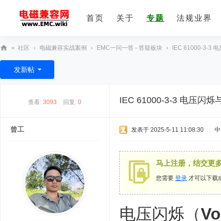
首页
关于
专题
法规业界
»
社区
›
电磁兼容实战案例
›
EMC一问一答 - 答疑板块
›
IEC 61000-3
E
发新帖
M
C
IEC 61000-3-3 
查看:
3093
|
回复:
0
技
术
曾工
发表于 2025-5-11 11:08:30
|
中
社
区
马上注册，结交更
您需要
登录
才可以下载
电压闪烁（
Vo