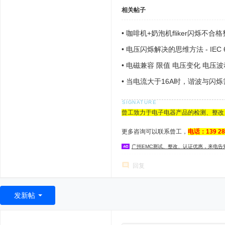
相关帖子
•
咖啡机+奶泡机fliker闪烁不合
•
电压闪烁解决的思维方法 - IEC 6100
•
电磁兼容 限值 电压变化 电压波动
•
当电流大于16A时，谐波与闪
曾工致力于电子电器产品的检测、整改
更多咨询可以联系曾工，
电话：139 2
广州EMC测试、整改、认证优惠，来电告
回复
发新帖