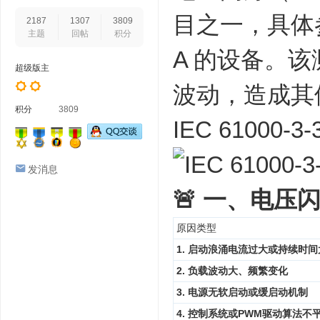
目之一，具体
2187
1307
3809
主题
回帖
积分
A 的设备。
超级版主
波动，造成其
积分
3809
IEC 6100
发消息
🚨 一、电
原因类型
1. 启动浪涌电流过大或持续时间
2. 负载波动大、频繁变化
3. 电源无软启动或缓启动机制
4. 控制系统或PWM驱动算法不