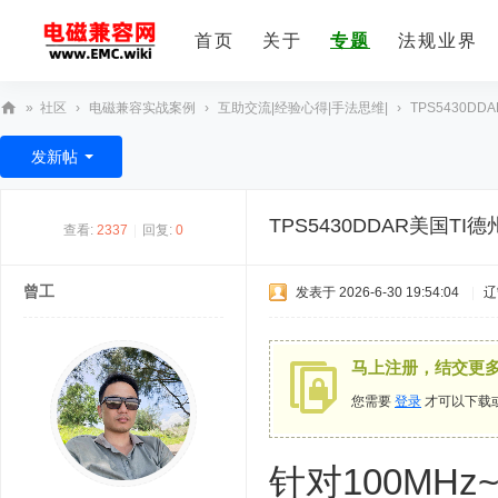
首页
关于
专题
法规业界
»
社区
›
电磁兼容实战案例
›
互助交流|经验心得|手法思维|
›
TPS5430DDA
E
发新帖
M
C
TPS5430DDAR美国TI德
查看:
2337
|
回复:
0
技
术
曾工
发表于 2026-6-30 19:54:04
|
辽
社
区
马上注册，结交更
您需要
登录
才可以下载
针对100MH