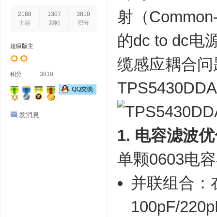
射（Common
2188
1307
3810
主题
回帖
积分
的dc to 
超级版主
缆感应耦合问
积分
3810
TPS5430DD
发消息
1. 电容滤波优
单颗0603电
并联组合：在
100pF/22