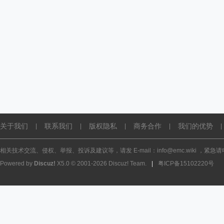
关于我们
联系我们
版权隐私
商务合作
我们的优势
|
|
|
|
|
相关技术交流、侵权、举报、投诉及建议等，请发 E-mail：info@emc.wiki ，紧急请电话
Powered by
Discuz!
X5.0
© 2001-2026
Discuz! Team
.
|
粤ICP备15102220号