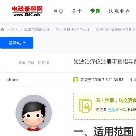
首页
关于
专题
法规业界
»
社区
›
标准与测试认证
›
医疗器械-标准与认证
›
短波治疗仪注册审查指导原则
E
发新帖
M
C
短波治疗仪注册审查指导原
查看:
204
|
回复:
0
技
术
share
发表于 2026-7-6 11:34:53
|
中
社
区
马上注册，结交更
您需要
登录
才可以下载
一、适用范围