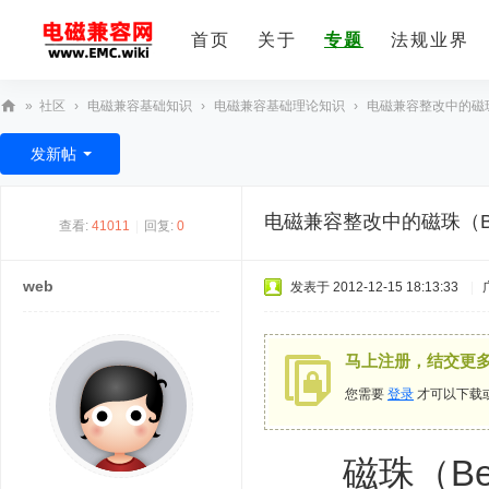
首页
关于
专题
法规业界
»
社区
›
电磁兼容基础知识
›
电磁兼容基础理论知识
›
电磁兼容整改中的磁珠
E
发新帖
M
C
电磁兼容整改中的磁珠（B
查看:
41011
|
回复:
0
技
术
web
发表于 2012-12-15 18:13:33
|
社
区
马上注册，结交更
您需要
登录
才可以下载
磁珠
（
B