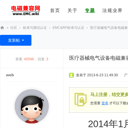
首页
关于
专题
法规业界
»
社区
›
标准与测试认证
›
EMC&RF标准与认证
›
医疗器械电气设备电磁兼容标准Y
E
发新帖
M
C
医疗器械电气设备电磁兼容标准
查看:
40596
|
回复:
3
技
术
web
发表于 2013-6-23 11:49:30
|
广
社
区
马上注册，结交更
您需要
登录
才可以下载
2014年1