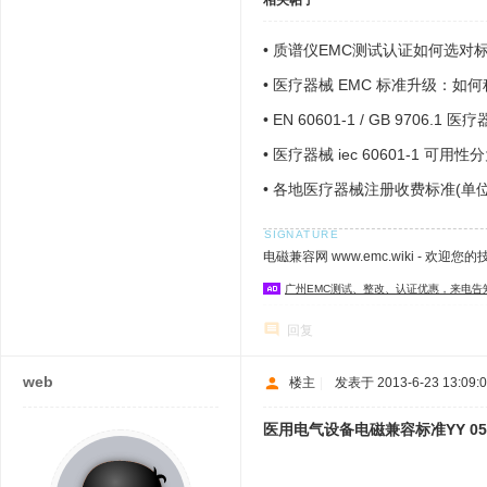
相关帖子
•
质谱仪EMC测试认证如何选对
•
医疗器械 EMC 标准升级：如
•
EN 60601-1 / GB 9706
•
医疗器械 iec 60601-1 
其他的类型
•
各地医疗器械注册收费标准(单位
电磁兼容网 www.emc.wiki - 欢迎您
广州EMC测试、整改、认证优惠，来电告
回复
web
楼主
|
发表于 2013-6-23 13:09:
医用电气设备电磁兼容标准YY 050