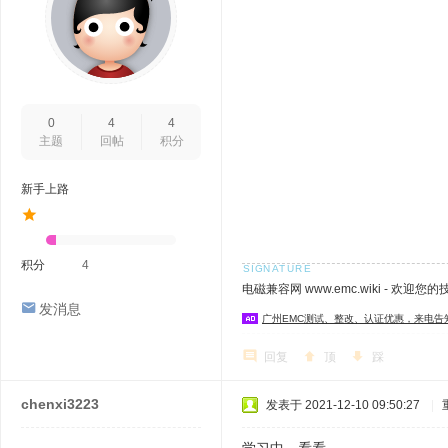
0
4
4
主题
回帖
积分
新手上路
积分
4
电磁兼容网 www.emc.wiki - 欢迎您
发消息
广州EMC测试、整改、认证优惠，来电告
回复
顶
踩
chenxi3223
发表于 2021-12-10 09:50:27
|