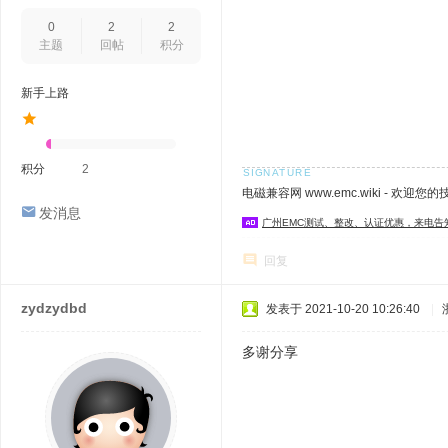
0
2
2
主题
回帖
积分
新手上路
积分
2
电磁兼容网 www.emc.wiki - 欢迎您
发消息
广州EMC测试、整改、认证优惠，来电告
回复
zydzydbd
发表于 2021-10-20 10:26:40
|
多谢分享