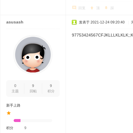
回复
顶
踩
asusash
发表于 2021-12-24 09:20:40
|
97753424567CFJKLLLKLKLK;;
0
9
9
主题
回帖
积分
新手上路
积分
9