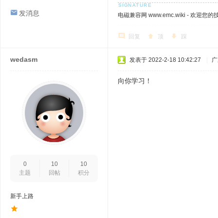
发消息
电磁兼容网 www.emc.wiki - 欢迎您
回复
顶
踩
wedasm
发表于 2022-2-18 10:42:27
|
广
向你学习！
0
10
10
主题
回帖
积分
新手上路