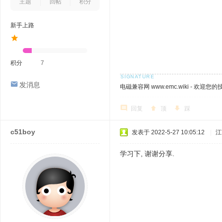
主题
回帖
积分
新手上路
积分
7
发消息
电磁兼容网 www.emc.wiki - 欢迎您
回复
顶
踩
c51boy
发表于 2022-5-27 10:05:12
|
江
学习下, 谢谢分享.