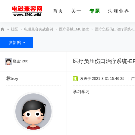
首页
关于
专题
法规业界
»
社区
›
电磁兼容实战案例
›
医疗器械EMC整改
›
医疗负压伤口治疗系统-E
E
发新帖
M
C
医疗负压伤口治疗系统-E
楼主:
286
技
术
标boy
发表于 2021-8-31 15:46:25
|
广
社
区
学习学习