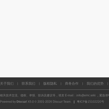
关于我们
联系我们
版权隐私
商务合作
我们的优势
|
|
|
|
|
相关技术交流、侵权、举报、投诉及建议等，请发 E-mail：info@emc.wiki ，紧急请电话
Powered by
Discuz!
X5.0
© 2001-2026
Discuz! Team
.
|
粤ICP备15102220号