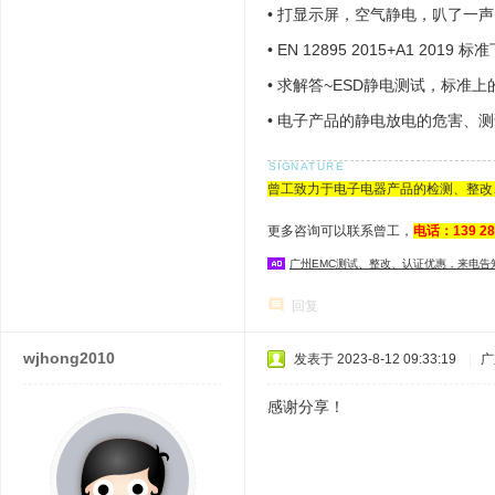
•
打显示屏，空气静电，叭了一声
够？这种需要特殊处理？
•
EN 12895 2015+A1 2019 标
•
求解答~ESD静电测试，标准上
•
电子产品的静电放电的危害、测
曾工致力于电子电器产品的检测、整改
更多咨询可以联系曾工，
电话：139 2
广州EMC测试、整改、认证优惠，来电告
回复
wjhong2010
发表于 2023-8-12 09:33:19
|
广
感谢分享！