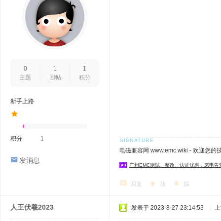
0
1
1
主题
回帖
积分
新手上路
积分
1
电磁兼容网 www.emc.wiki - 欢迎您
发消息
广州EMC测试、整改、认证优惠，来电告
回复
顶
踩
人王伏羲2023
发表于 2023-8-27 23:14:53
|
上