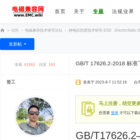
首页
关于
专题
法规业界
»
社区
›
电磁兼容技术研究论坛
›
静电抗扰度技术研究-ESD（ElectroStatic Di
E
发新帖
M
C
GB/T 17626.2-2018 标
查看:
41563
|
回复:
163
技
术
曾工
发表于 2023-8-7 11:52:16
|
台
社
区
马上注册，结交更
您需要
登录
才可以下载
GB/T17626.2