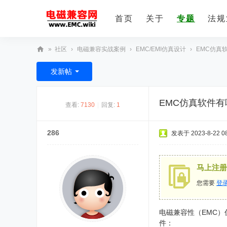
首页
关于
专题
法规
»
社区
›
电磁兼容实战案例
›
EMC/EMI仿真设计
›
EMC仿真
E
发新帖
M
C
EMC仿真软件有
查看:
7130
|
回复:
1
技
术
286
发表于 2023-8-22 08
社
区
马上注册
您需要
登
电磁兼容性（EMC
件：