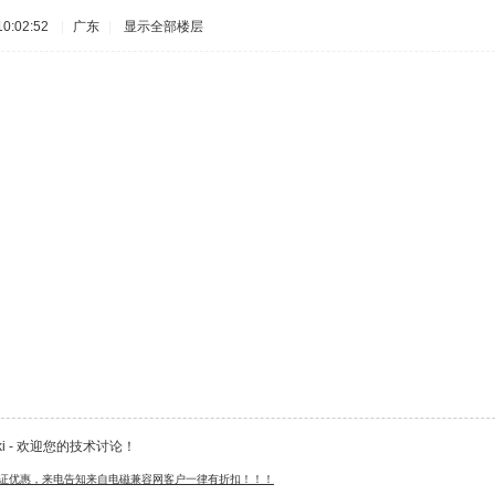
0:02:52
|
广东
|
显示全部楼层
iki - 欢迎您的技术讨论！
认证优惠，来电告知来自电磁兼容网客户一律有折扣！！！