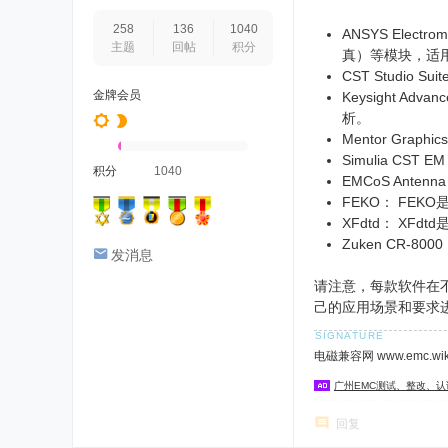
258
136
1040
ANSYS Elec
主题
回帖
积分
真）等模块，适
CST Studio
金牌会员
Keysight A
析。
Mentor Gra
Simulia C
积分
1040
EMCoS Ant
FEKO： FE
XFdtd： X
Zuken CR
发消息
请注意，每款软件在
己的应用场景和要求
电磁兼容网 www.emc.w
广州EMC测试、整改、
回复