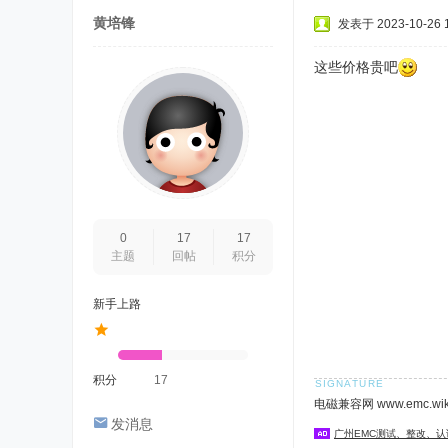
黄培锋
发表于 2023-10-26 1
这些价格贵吧
0
17
17
主题
回帖
积分
新手上路
积分
17
电磁兼容网 www.emc.w
发消息
广州EMC测试、整改、