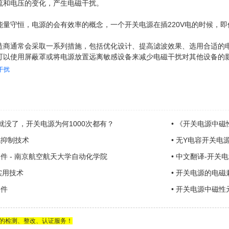
流和电压的变化，产生电磁干扰。
能量守恒，电源的会有效率的概念，一个开关电源在插220V电的时候，
造商通常会采取一系列措施，包括优化设计、提高滤波效果、选用合适的电
可以使用屏蔽罩或将电源放置远离敏感设备来减少电磁干扰对其他设备的
I干扰
就没了，开关电源为何1000次都有？
•
《开关电源中磁
扰抑制技术
•
无Y电容开关电源
件 - 南京航空航天大学自动化学院
•
中文翻译-开关
实用技术
•
开关电源的电磁
器件
•
开关电源中磁性
的检测、整改、认证服务！