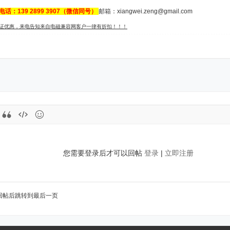
电话：139 2899 3907（微信同号）
邮箱：
xiangwei.zeng@gmail.com
认证优惠，来电告知来自电磁兼容网客户一律有折扣！！！
您需要登录后才可以回帖
登录
|
立即注册
回帖后跳转到最后一页