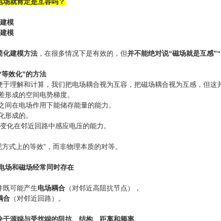
电场就肯定是互容吗？
感建模
容建模
简化建模方法
，在很多情况下是有效的，但
并不能绝对说“磁场就是互感”
“等效化”的方法
便于理解和计算，我们把电场耦合视为互容，把磁场耦合视为互感，但这并
差形成的空间电势梯度。
之间在电场作用下能储存能量的能力。
化形成的。
变化在邻近回路中感应电压的能力。
表现方式上的等效”，而非物理本质的对等。
，电场和磁场经常同时存在
件既可能产生
电场耦合
（对邻近高阻抗节点），
耦合
（对邻近回路）。
决于源端与受扰端的阻抗、结构、距离和频率
。