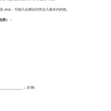
高 di/dt，可能只会耦合到旁边几毫米内的线。
减趋势）：
____________→ 距离r