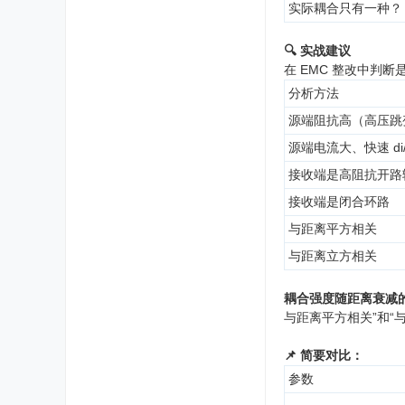
实际耦合只有一种？
🔍 实战建议
在 EMC 整改中判
分析方法
源端阻抗高（高压跳
源端电流大、快速 di/
接收端是高阻抗开路
接收端是闭合环路
与距离平方相关
与距离立方相关
耦合强度随距离衰减
与距离平方相关”和“
📌 简要对比：
参数