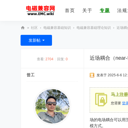
首页
关于
专题
法规
»
社区
›
电磁兼容基础知识
›
电磁兼容基础理论知识
›
近场耦合（
E
发新帖
M
C
近场耦合（near-fie
查看:
2704
|
回复:
0
技
术
曾工
发表于 2025-6-6 12:
社
区
马上注册
您需要
登
场的电场耦合可以用互容
模方式。