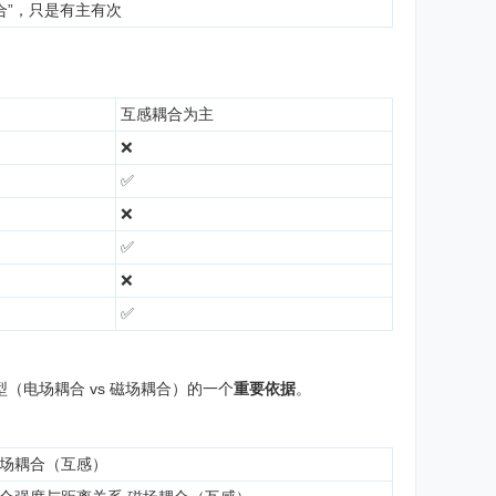
合”，只是有主有次
互感耦合为主
❌
✅
❌
✅
❌
✅
（电场耦合 vs 磁场耦合）的一个
重要依据
。
场耦合（互感）