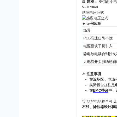
📘
建模：
类似两个电
V=M*dI/dt
感应电压公式
🔸 示例应用
场景
PCB高速信号串扰
电源模块干扰引入
静电放电耦合到控制
大电流开关影响逻辑
⚠️ 注意事项
在
近场区
，电场
实际耦合往往是
在
EMC整改
中，
“近场的电场耦合可
布线、滤波器设计和