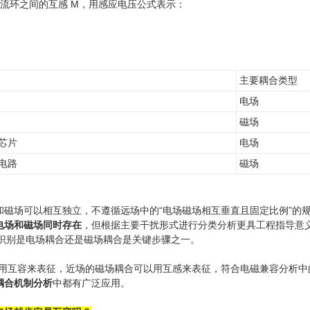
流环之间的互感 M，用感应电压公式表示：
主要耦合类型
电场
磁场
芯片
电场
电路
磁场
和磁场可以相互独立，不遵循远场中的“电场磁场相互垂直且固定比例”的
电场和磁场同时存在
，但根据主要干扰形式进行分类分析更具工程指导意
识别是电场耦合还是磁场耦合是关键步骤之一。
以用互容来表征，近场的磁场耦合可以用互感来表征，符合电磁兼容分析中
耦合机制分析
中都有广泛应用。