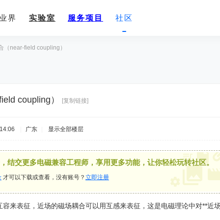
业界
实验室
服务项目
社区
near-field coupling）
ld coupling）
[复制链接]
14:06
|
广东
|
显示全部楼层
，结交更多电磁兼容工程师，享用更多功能，让你轻松玩转社区。
录
才可以下载或查看，没有账号？
立即注册
来表征，近场的磁场耦合可以用互感来表征，这是电磁理论中对**近场耦合（nea