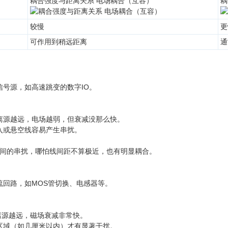
耦合强度与距离关系 电场耦合（互容）
耦
较慢
更
可作用到稍远距离
通
信号源，如高速跳变的数字IO。
离源越远，电场越弱，但衰减没那么快。
入或悬空线容易产生串扰。
间的串扰，哪怕线间距不算极近，也有明显耦合。
流回路，如MOS管切换、电感器等。
：离源越远，磁场衰减非常快。
区域（如几厘米以内）才有显著干扰。