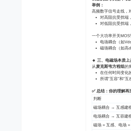
举例：
高频数字信号走线，
对高阻抗受扰端
对低阻抗受扰端
一个大功率开关MO
电场耦合（如Vd
磁场耦合（如高d
🔹 三、电磁场本质
从
麦克斯韦方程组
的
在任何时间变化
所谓“互容”和“
✅ 总结：你的理解再
判断
磁场耦合 → 互感建
电场耦合 → 互容建
磁场 = 互感、电场 =