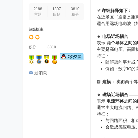
2188
1307
3810
✅
详细解释如下：
主题
回帖
积分
在近场区（通常是距离
适合用远场电磁波（
超级版主
🔹 电场近场耦合 —— 互
表示
两个导体之间的
积分
3810
主要是高电压、高阻
特征：
随距离的平方或
例如：数字IC
发消息
📘
建模：
类似两个导体
🔹 磁场近场耦合 —— 互
表示
电流环路之间的
通常由大电流回路、P
特征：
与回路面积、相
会造成感应电压