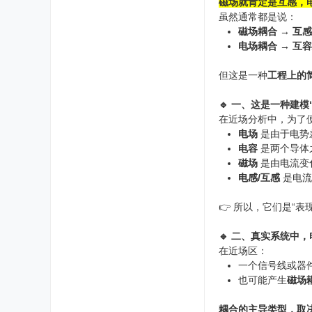
磁场就肯定是互感，
虽然通常都是说：
磁场耦合 → 互
电场耦合 → 互
但这是一种
工程上的
🔹 一、这是一种建模
在近场分析中，为了
电场
是由于电势
电容
是两个导体
磁场
是由电流变
电感/互感
是电流
👉 所以，它们是“
🔹 二、真实系统中
在近场区：
一个信号线或器
也可能产生
磁场
耦合的主导类型，取