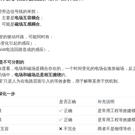
对旁边信号线的串扰：
，主要是
电场互容耦合
；
，可能是
磁场互感耦合
。
S管的驱动环路，可能同时有：
s变化引起的感应）、
i/dt电流回路造成的感应）。
上是不可分割的
角度看，电场和磁场是耦合存在的，一个时间变化的电场会激发磁场，反
的场中，
电场和磁场总是相互缠绕
的。
互感”只是人为在电路层面引入的等效参数，用于解释某类干扰机制。
深化一步
是否正确
补充说明
模
✅ 正确
是常用工程等效建
模
✅ 正确
是常用工程等效建
 互容
❌ 不完全
两者不是物理等价