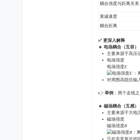
耦合强度与距离关系
衰减速度
耦合距离
✅ 更深入解释
🔹 电场耦合（互容）
主要来源于高压
电场强度
电场强度𝐸
：
对周围高阻抗输
👉
举例
：两个走线之
🔹 磁场耦合（互感）
主要来源于大电
磁场强度
磁场强度𝐵
​
只在非常靠近的