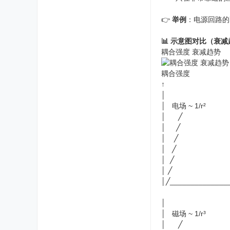
👉
举例
：电源回路的
📊 示意图对比（衰
耦合强度 衰减趋势
耦合强度
↑
│
│ 电场 ~ 1/r²
│ ╱
│ ╱
│ ╱
│ ╱
│ ╱
│ ╱
│╱______________
│
│ 磁场 ~ 1/r³
│ ╱