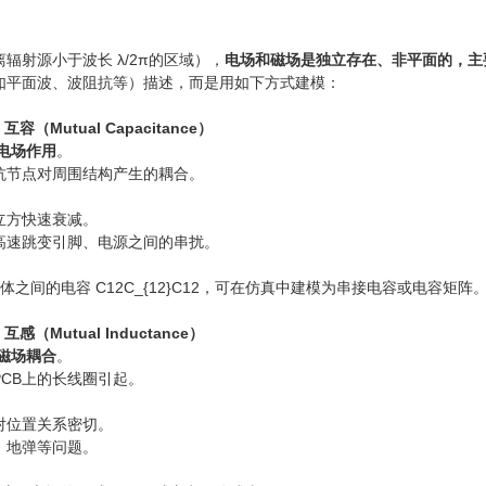
辐射源小于波长 λ/2π的区域），
电场和磁场是独立存在、非平面的，主
如平面波、波阻抗等）描述，而是用如下方式建模：
容（Mutual Capacitance）
电场作用
。
抗节点对周围结构产生的耦合。
立方快速衰减。
的高速跳变引脚、电源之间的串扰。
之间的电容 C12C_{12}C12​，可在仿真中建模为串接电容或电容矩阵
感（Mutual Inductance）
磁场耦合
。
CB上的长线圈引起。
对位置关系密切。
、地弹等问题。