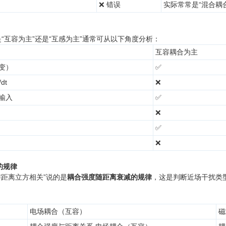
❌ 错误
实际常常是“混合耦
断是“互容为主”还是“互感为主”通常可从以下角度分析：
互容耦合为主
变）
✅
dt
❌
输入
✅
❌
✅
❌
的规律
与距离立方相关”说的是
耦合强度随距离衰减的规律
，这是判断近场干扰类型
电场耦合（互容）
磁