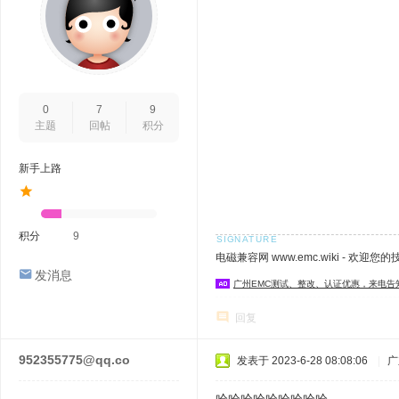
0
7
9
主题
回帖
积分
新手上路
积分
9
电磁兼容网 www.emc.wiki - 欢迎您
发消息
广州EMC测试、整改、认证优惠，来电告
回复
952355775@qq.co
发表于 2023-6-28 08:08:06
|
广