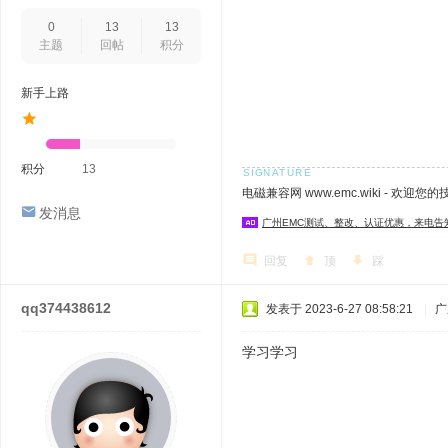
0
13
13
主题
回帖
积分
新手上路
积分
13
电磁兼容网 www.emc.wiki - 欢迎您
发消息
广州EMC测试、整改、认证优惠，来电告
回复
顶
踩
qq374438612
发表于 2023-6-27 08:58:21
|
广
学习学习