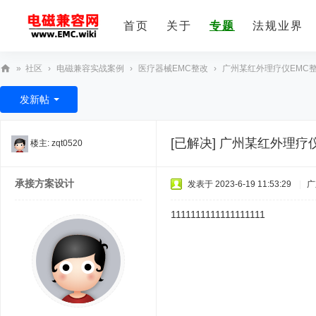
首页
关于
专题
法规业界
»
社区
›
电磁兼容实战案例
›
医疗器械EMC整改
›
广州某红外理疗仪EMC
E
发新帖
M
C
[已解决]
广州某红外理疗仪
楼主:
zqt0520
技
术
承接方案设计
发表于 2023-6-19 11:53:29
|
广
社
区
1111111111111111111