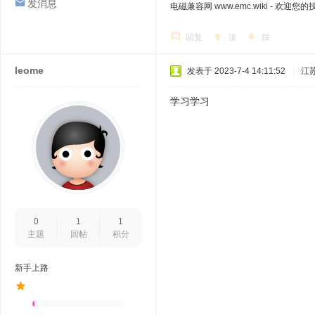
发消息
电磁兼容网 www.emc.wiki - 欢迎您
回复
顶
踩
leome
发表于 2023-7-4 14:11:52
|
江
学习学习
0
1
1
主题
回帖
积分
新手上路